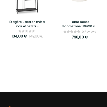
Étagère Utica en métal
Table basse
noir Athezza –
Bloomstone 110×90 cm
Rangement design et
– Richmond Interiors
0 Reviews
industriel pour un
134,00
€
149,00
€
798,00
€
intérieur moderne