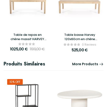
Table de repas en
Table basse Harvey
chêne massif HARVEY
120x60cm en chêne
200 cm – Design chic et
massif – Eleonora
0 Reviews
élégant | ELEONORA
1025,00
€
1199,00
€
525,00
€
Produits Similaires
More Products
10% OFF