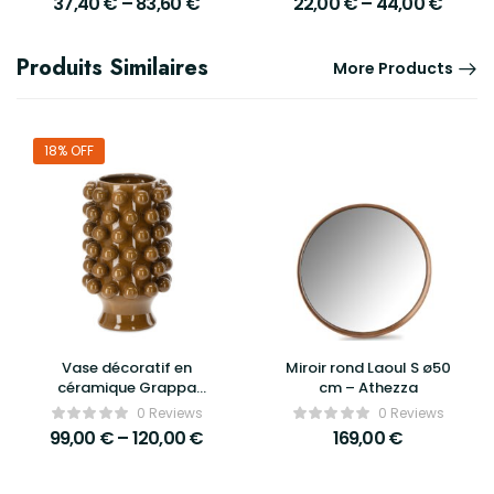
37,40
€
–
83,60
€
22,00
€
–
44,00
€
Produits Similaires
More Products
18% OFF
Vase décoratif en
Miroir rond Laoul S ø50
céramique Grappa
cm – Athezza
ø24,5 cm – Athezza
0 Reviews
0 Reviews
99,00
€
–
120,00
€
169,00
€