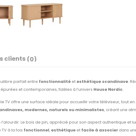
s clients
(0)
uilibre parfait entre
fonctionnalité
et
esthétique scandinave
. Ré
 épurées et contemporaines, fidèles à l’univers
House Nordic
.
le TV offre une surface idéale pour accueillir votre téléviseur, tout e
andinaves, modernes, naturels ou minimalistes
, créant une at
s l’alourdir. Le bois de pin, apprécié pour son aspect authentique e
 TV à la fois
fonctionnel
,
esthétique
et
facile à associer
dans une