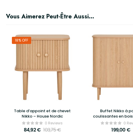
Vous Aimerez Peut-Être Aussi…
18% OFF
Table d’appoint et de chevet
Buffet Nikko à p
Nikko – House Nordic
coulissantes en bois
House Nordi
0 Reviews
0 Re
84,92
€
103,75
€
199,00
€