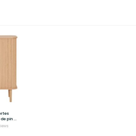
ortes
 de pin –
c
views