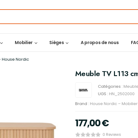
Mobilier
Sièges
A propos de nous
FA
 – House Nordic
Meuble TV L113 cm
Catégories :
Meuble
UGS :
HN_2502000
Brand :
House Nordic – Mobilie
177,00
€
0 Reviews