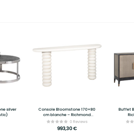
ne silver
Console Bloomstone 170×80
Buffet 
stic)
cm blanche – Richmond
Ric
Interiors
0 Reviews
993,30
€