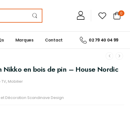
0
Qs
Marques
Contact
02 79 40 04 99
 Nikko en bois de pin – House Nordic
 TV
,
Mobilier
r et Décoration Scandinave Design