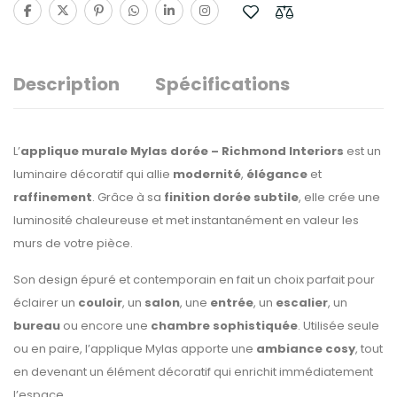
Description
Spécifications
L’
applique murale Mylas dorée – Richmond Interiors
est un
luminaire décoratif qui allie
modernité
,
élégance
et
raffinement
. Grâce à sa
finition dorée subtile
, elle crée une
luminosité chaleureuse et met instantanément en valeur les
murs de votre pièce.
Son design épuré et contemporain en fait un choix parfait pour
éclairer un
couloir
, un
salon
, une
entrée
, un
escalier
, un
bureau
ou encore une
chambre sophistiquée
. Utilisée seule
ou en paire, l’applique Mylas apporte une
ambiance cosy
, tout
en devenant un élément décoratif qui enrichit immédiatement
l’espace.