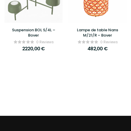
Suspension BOL S/4L –
Lampe de table Nans
Bover
M/21/R – Bover
0 Reviews
0 Reviews
2220,00
€
482,00
€