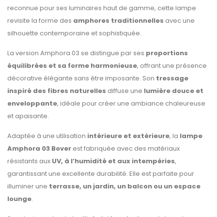
reconnue pour ses luminaires haut de gamme, cette lampe
revisite la forme des
amphores traditionnelles
avec une
silhouette contemporaine et sophistiquée.
La version Amphora 03 se distingue par ses
proportions
équilibrées et sa forme harmonieuse
, offrant une présence
décorative élégante sans être imposante. Son
tressage
inspiré des fibres naturelles
diffuse une
lumière douce et
enveloppante
, idéale pour créer une ambiance chaleureuse
et apaisante.
Adaptée à une utilisation
intérieure et extérieure
, la
lampe
Amphora 03 Bover
est fabriquée avec des matériaux
résistants aux
UV, à l’humidité et aux intempéries
,
garantissant une excellente durabilité. Elle est parfaite pour
illuminer une
terrasse, un jardin, un balcon ou un espace
lounge
.