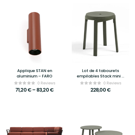
Applique STAN en
Lot de 4 tabourets
aluminium – FARO
empilables Stack mini –
Nardi
0 Reviews
0 Reviews
71,20
€
–
83,20
€
228,00
€