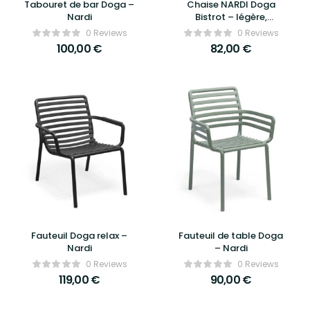
Tabouret de bar Doga –
Chaise NARDI Doga
Nardi
Bistrot – légère,
empilable et conçue
0 Reviews
0 Reviews
pour un usage extérieur
100,00
€
82,00
€
intensif
Fauteuil Doga relax –
Fauteuil de table Doga
Nardi
– Nardi
0 Reviews
0 Reviews
119,00
€
90,00
€