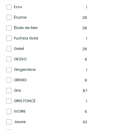
Ecru
1
Écume
26
Étoile de Mer
26
Fuchsia Gold
1
Galet
26
GESSO
6
Gingembre
1
GRIGIO
6
Gris
87
GRIS FONCÉ
1
IVOIRE
5
Jaune
33