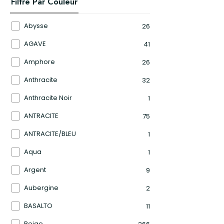
Filtré Par Couleur
Abysse
26
AGAVE
41
Amphore
26
Anthracite
32
Anthracite Noir
1
ANTRACITE
75
ANTRACITE/BLEU
1
Aqua
1
Argent
9
Aubergine
2
BASALTO
11
Beige