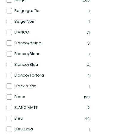
266
Beige graffic
1
Beige Noir
1
BIANCO
71
Bianco/beige
3
Bianco/Blanc
1
Bianco/Bleu
4
Bianco/Tortora
4
Black rustic
1
Blanc
198
BLANC MATT
2
Bleu
44
Bleu Gold
1