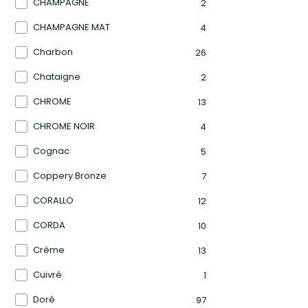
CHAMPAGNE
2
CHAMPAGNE MAT
4
Charbon
26
Chataigne
2
CHROME
13
CHROME NOIR
4
Cognac
5
Coppery Bronze
7
CORALLO
12
CORDA
10
Crème
13
Cuivré
1
Doré
97