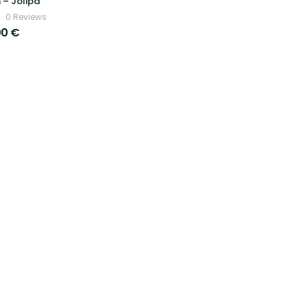
– Jolipa
0 Reviews
00
€