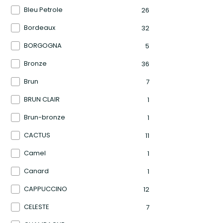
Bleu Petrole
26
Bordeaux
32
BORGOGNA
5
Bronze
36
Brun
7
BRUN CLAIR
1
Brun-bronze
1
CACTUS
11
Camel
1
Canard
1
CAPPUCCINO
12
CELESTE
7