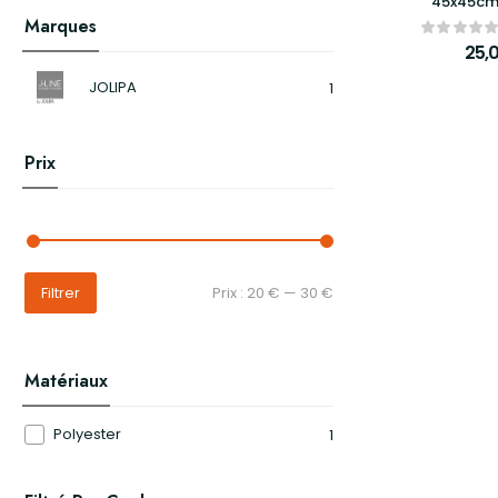
45x45cm 
Marques
25,
JOLIPA
1
Prix
Prix :
20 €
—
30 €
Filtrer
Matériaux
Polyester
1