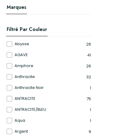
Marques
Filtré Par Couleur
Abysse
26
AGAVE
41
Amphore
26
Anthracite
32
Anthracite Noir
1
ANTRACITE
75
ANTRACITE/BLEU
1
Aqua
1
Argent
9