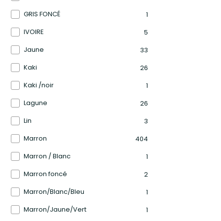
GRIS FONCÉ
1
IVOIRE
5
Jaune
33
Kaki
26
Kaki /noir
1
Lagune
26
Lin
3
Marron
404
Marron / Blanc
1
Marron foncé
2
Marron/Blanc/Bleu
1
Marron/Jaune/Vert
1