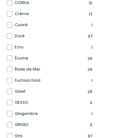
CORDA
10
Crème
13
Cuivré
1
Doré
97
Ecru
1
Écume
26
Étoile de Mer
26
Fuchsia Gold
1
Galet
26
GESSO
6
Gingembre
1
GRIGIO
6
Gris
87