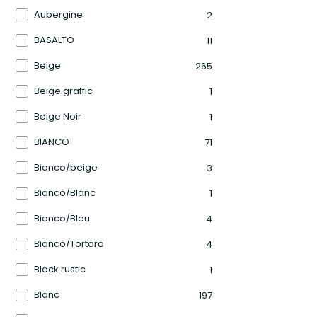
Aubergine
2
BASALTO
11
Beige
265
Beige graffic
1
Beige Noir
1
BIANCO
71
Bianco/beige
3
Bianco/Blanc
1
Bianco/Bleu
4
Bianco/Tortora
4
Black rustic
1
Blanc
197