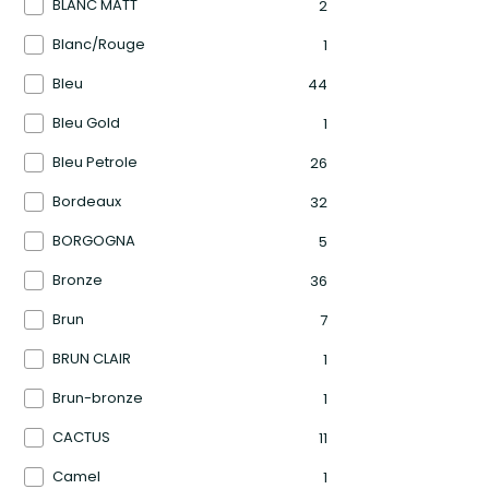
BLANC MATT
2
Blanc/Rouge
1
Bleu
44
Bleu Gold
1
Bleu Petrole
26
Bordeaux
32
BORGOGNA
5
Bronze
36
Brun
7
BRUN CLAIR
1
Brun-bronze
1
CACTUS
11
Camel
1