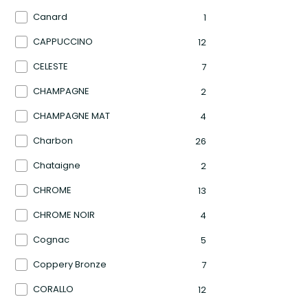
Canard
1
CAPPUCCINO
12
CELESTE
7
CHAMPAGNE
2
CHAMPAGNE MAT
4
Charbon
26
Chataigne
2
CHROME
13
CHROME NOIR
4
Cognac
5
Coppery Bronze
7
CORALLO
12