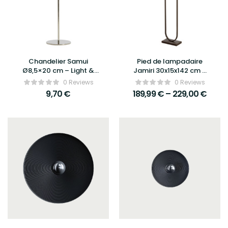
Chandelier Samui
Pied de lampadaire
Ø8,5×20 cm – Light &
Jamiri 30x15x142 cm –
Living
Light & Living
0 Reviews
0 Reviews
9,70
€
189,99
€
–
229,00
€