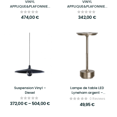
VINYL
VINYL
APPLIQUE&PLAFONNIER
APPLIQUE&PLAFONNIER
LARGE ø 60CM
SMALL ø 32CM
474,00
€
342,00
€
Suspension Vinyl –
Lampe de table LED
Diesel
Lyneham argent –
House Nordic
0 Reviews
372,00
€
–
504,00
€
49,95
€