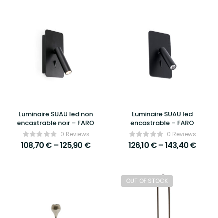
Luminaire SUAU led non
Luminaire SUAU led
encastrable noir – FARO
encastrable – FARO
0 Reviews
0 Reviews
108,70
€
–
125,90
€
126,10
€
–
143,40
€
OUT OF STOCK