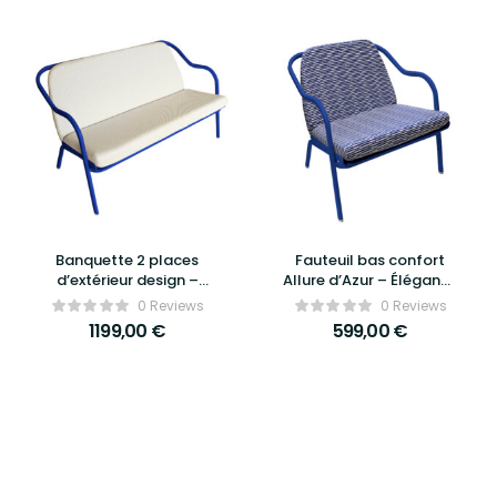
Banquette 2 places
Fauteuil bas confort
d’extérieur design –
Allure d’Azur – Élégance
ALLURE D’AZUR | Confort
et détente haut de
0 Reviews
0 Reviews
& Élégance Jardin
gamme
1199,00
€
599,00
€