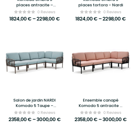
places antracite –
places tortora – Nardi
Nardi
0 Reviews
0 Reviews
1824,00
€
–
2298,00
€
1824,00
€
–
2298,00
€
Salon de jardin NARDI
Ensemble canapé
Komodo 5 Taupe –
Komodo 5 antracite –
canapé modulaire
Nardi
0 Reviews
0 Reviews
design et durable pour
2358,00
€
–
3000,00
€
2358,00
€
–
3000,00
€
extérieur